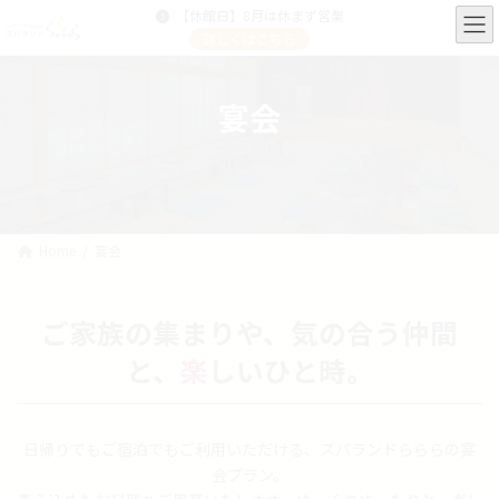
コ
ナ
【休館日】8月は休まず営業
ン
ビ
詳しくはこちら
テ
ゲ
ン
ー
ツ
シ
宴会
へ
ョ
ス
ン
キ
に
ッ
移
プ
動
Home
宴会
ご家族の集まりや、気の合う仲間
と、
楽
しいひと時。
日帰りでもご宿泊でもご利用いただける、スパランドらららの宴
会プラン。