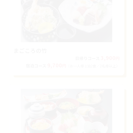
まごころの竹
3,900
日帰り
コース
円
9,700
宿泊
コース
円
（お一人様 1泊2食
／2名様以上）