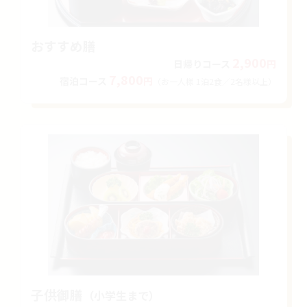
おすすめ膳
2,900
日帰り
コース
円
7,800
宿泊
コース
円
（お一人様 1泊2食
／2名様以上）
子供御膳
（小学生まで）