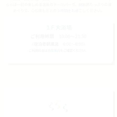
ららは一日中楽しめる温泉のテーマパーク。
開放感たっぷりの湯
めぐりで、心も体もととのう時間をお過ごしください。
１F 大浴場
ご利用時間
10:00～21:30
（
宿泊者朝風呂
6:00～8:00）
ご利用料金は
施設案内
をご確認ください。