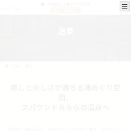
コ
ナ
【休館日】8月は休まず営業
ン
ビ
詳しくはこちら
テ
ゲ
ン
ー
ツ
シ
温泉
へ
ョ
ス
ン
キ
に
ッ
移
プ
動
Home
温泉
癒しと
楽
しさが満ちる湯めぐり空
間。
スパランドらららの温泉へ
洋風風呂や露天風呂、話題のクラフスサウナまで、スパランドら