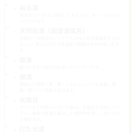
ぬる湯
湯温36℃～38℃に設定してあります。ゆっくりお入り
いただけます。
天然白湯（超音波風呂）
浅風呂・深風呂のレイアウトの中に超音波風呂を入れ
込んで、郡山地域の天然温泉の醍醐味を充分楽しめま
す。
座湯
座ったままの部分浴を楽しむコーナーです。
寝湯
寝転んだ姿勢で肩・腰・ふとももとツボを刺激し腰
痛・肩こりに効果があります。
水風呂
サウナをご利用いただいた後は、水風呂をお使いくだ
さい。身体の表面に露出した老廃物を流し、毛穴を引
き締めます。
打たせ湯