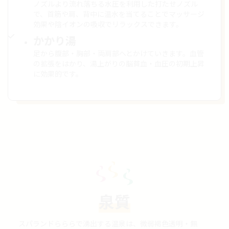
ノズルより流れ落ちる水圧を利用した打たせノズル
で、首筋や肩、背中に温水を当てることでマッサージ
効果や陰イオンの吸収でリラックスできます。
かかり湯
足から腹部・胸部・両肩部へとかけていきます。血管
の拡張をはかり、湯上がりの脳貧血・血圧の初期上昇
に効果的です。
泉質
スパランドらららで湧出する温泉は、微弱褐色透明・無