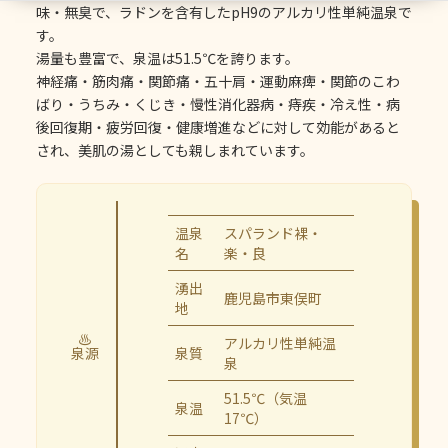
味・無臭で、ラドンを含有したpH9のアルカリ性単純温泉で
す。
湯量も豊富で、泉温は51.5℃を誇ります。
神経痛・筋肉痛・関節痛・五十肩・運動麻痺・関節のこわ
ばり・うちみ・くじき・慢性消化器病・痔疾・冷え性・病
後回復期・疲労回復・健康増進などに対して効能があると
され、美肌の湯としても親しまれています。
温泉
スパランド裸・
名
楽・良
湧出
鹿児島市東俣町
地
♨
アルカリ性単純温
泉源
泉質
泉
51.5℃（気温
泉温
17℃）