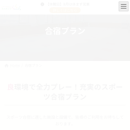
コ
ナ
【休館日】8月は休まず営業
ン
ビ
詳しくはこちら
テ
ゲ
ン
ー
ツ
シ
合宿プラン
へ
ョ
ス
ン
キ
に
ッ
移
プ
動
Home
合宿プラン
良
環境で全力プレー！充実のスポー
ツ合宿プラン
スポーツ合宿に適した施設と設備で、皆様のご利用をお待ちして
おります。