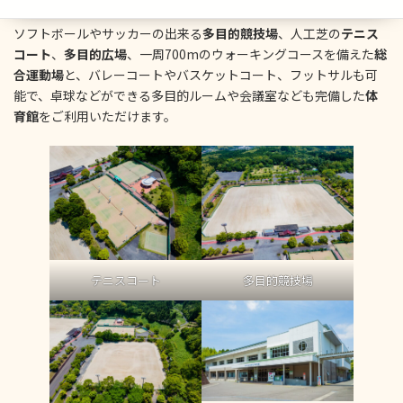
ソフトボールやサッカーの出来る
多目的競技場
、人工芝の
テニス
コート
、
多目的広場
、一周700mのウォーキングコースを備えた
総
合運動場
と、バレーコートやバスケットコート、フットサルも可
能で、卓球などができる多目的ルームや会議室なども完備した
体
育館
をご利用いただけます。
テニスコート
多目的競技場