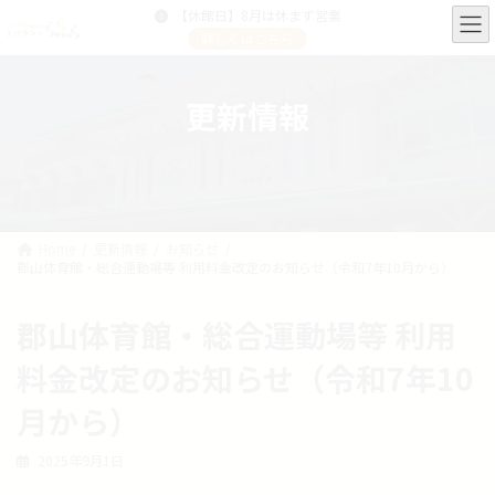
コ
ナ
【休館日】8月は休まず営業
ン
ビ
詳しくはこちら
テ
ゲ
ン
ー
ツ
シ
更新情報
へ
ョ
ス
ン
キ
に
ッ
移
プ
動
Home
更新情報
お知らせ
郡山体育館・総合運動場等 利用料金改定のお知らせ（令和7年10月から）
郡山体育館・総合運動場等 利用
料金改定のお知らせ（令和7年10
月から）
2025年9月1日